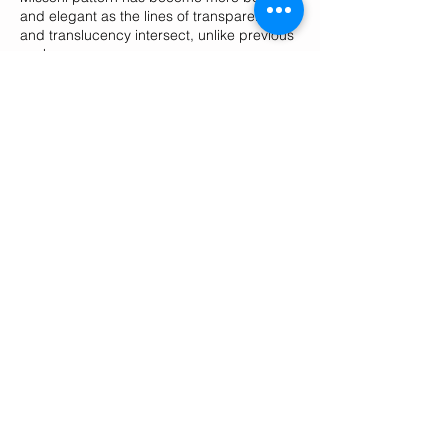
and elegant as the lines of transparency
and translucency intersect, unlike previous
works.
The reason why the transparent and
translucent lines are crossed while
reducing the number of cards is because
This is because these prostitution women
are disappearing almost unnoticed around
us now.
However, the real area of speech
surrounding gender is getting huge. It's
just that it's not right in front of your eyes.
They exist by our side in all sorts of images,
then disappear, and suddenly pop out,
showing their presence
At some point, we are sneaking into our
daily lives by repeating the quiet
disappearance.
I wanted to express them visually,
I wanted to capture the images of them that
gradually disappeared from our sight and