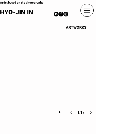
Artist based on the photography
HYO-JIN IN
01
ARTWORKS
Christian
Louboutin
Red
Tights,
40.5×40.5cm,
Pigment
Print,
2019
(detail-
cut)
1/17